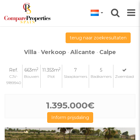
terug naar zoekresultaten
Villa
·
Verkoop
·
Alicante
·
Calpe
2
2
Ref.
663m
11.353m
7
5
CJV-
Bouwen
Plot
Slaapkamers
Badkamers
Zwembad
9189940
1.395.000€
Inform prijsdaling