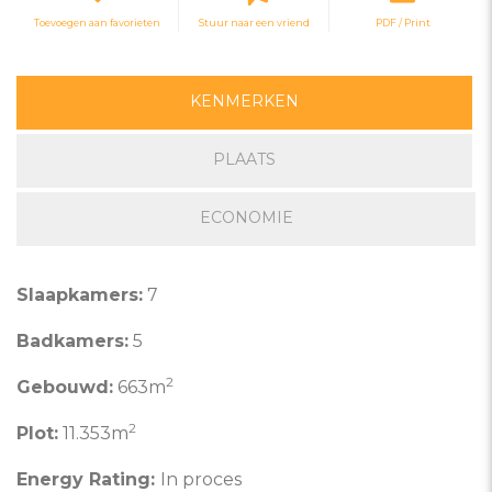
Toevoegen aan favorieten
Stuur naar een vriend
PDF / Print
KENMERKEN
PLAATS
ECONOMIE
Slaapkamers:
7
Badkamers:
5
2
Gebouwd:
663m
2
Plot:
11.353m
Energy Rating:
In proces