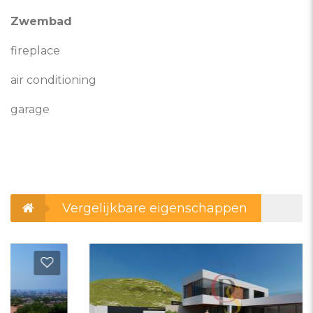
Zwembad
fireplace
air conditioning
garage
Vergelijkbare eigenschappen
evoegen aan favorieten
Toevo