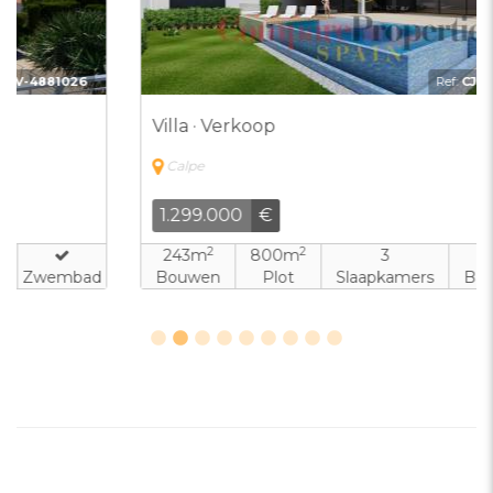
Ref:
CJVP-5518119
Villa · Verkoop
Calpe
1.299.000
€
2
2
243m
800m
3
3
Bouwen
Plot
Slaapkamers
Badkamers