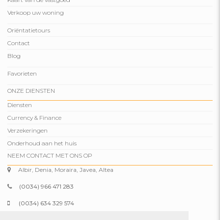
Verkoop uw woning
Oriëntatietours
Contact
Blog
Favorieten
ONZE DIENSTEN
Diensten
Currency & Finance
Verzekeringen
Onderhoud aan het huis
NEEM CONTACT MET ONS OP
Albir, Denia, Moraira, Javea, Altea
(0034) 966 471 283
(0034) 634 329 574
info@comparepropertiesspain.com