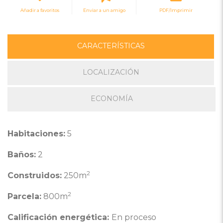
Añadir a favoritos
Enviar a un amigo
PDF/Imprimir
CARACTERÍSTICAS
LOCALIZACIÓN
ECONOMÍA
Habitaciones:
5
Baños:
2
2
Construidos:
250m
2
Parcela:
800m
Calificación energética:
En proceso