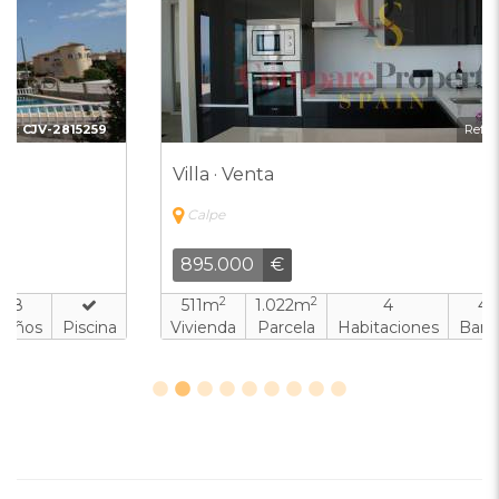
Ref:
CJV-1375716
Villa · Venta
Calpe
895.000
€
2
2
511m
1.022m
4
4
Vivienda
Parcela
Habitaciones
Baños
Piscina