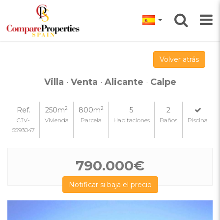
Volver atrás
Villa
·
Venta
·
Alicante
·
Calpe
2
2
Ref.
250m
800m
5
2
CJV-
Vivienda
Parcela
Habitaciones
Baños
Piscina
5593047
790.000€
Notificar si baja el precio