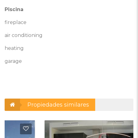
Piscina
fireplace
air conditioning
heating
garage
Propiedades similares
adir a favoritos
Añadi