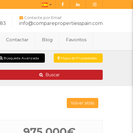
Español
Contacte por Email
283
info@comparepropertiesspain.com
Contactar
Blog
Favoritos
Búsqueda Avanzada
Mapa de Propiedades
Buscar
Volver atrás
975.000€