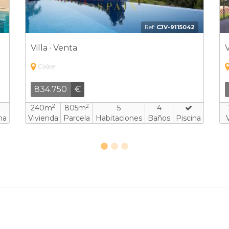
3
Ref:
CPV-8334823
Villa · Venta
V
Calpe
795.000
€
2
2
311m
147m
3
3
na
Vivienda
Parcela
Habitaciones
Baños
Piscina
V