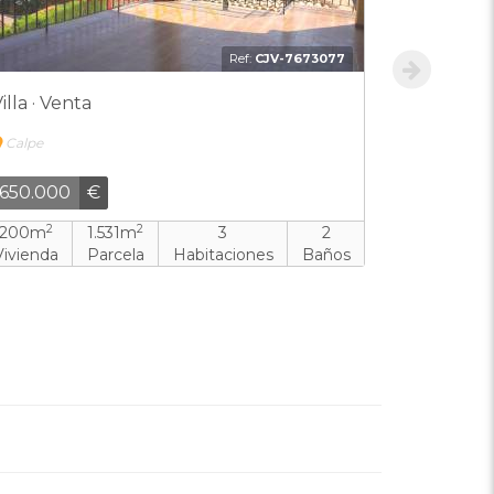
Ref:
DGO-6075405
illa · Venta
Villa · Ve
Calpe
Calpe
3.900.000
€
765.000
2
2
2
650m
1.200m
5
6
402m
8
ivienda
Parcela
Habitaciones
Baños
Piscina
Vivienda
P