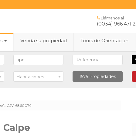
Llámanos al
(0034) 966 471 
es
Venda su propiedad
Tours de Orientación
1575
Propiedades
Habitaciones
Ref.: CJV-6860079
·
Calpe