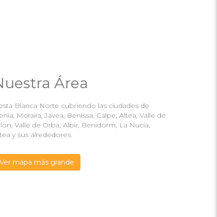
Nuestra Área
osta Blanca Norte cubriendo las ciudades de
nia, Moraira, Javea, Benissa, Calpe, Altea, Valle de
lon, Valle de Orba, Albir, Benidorm, La Nucia,
tea y sus alrededores.
Ver mapa más grande