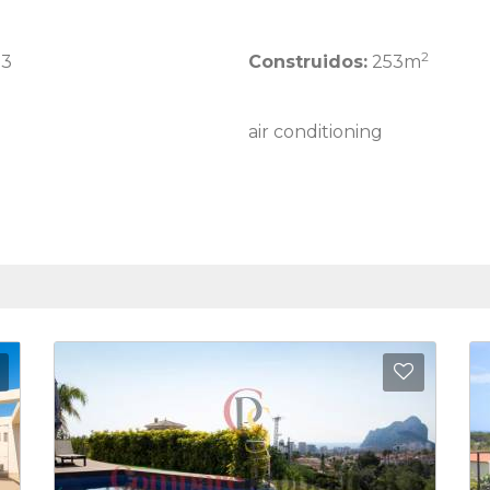
2
3
Construidos:
253m
a
air conditioning
Añadir a favoritos
Añadir a