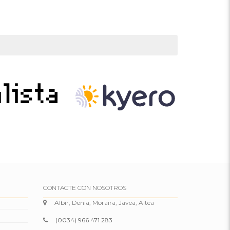
CONTACTE CON NOSOTROS
Albir, Denia, Moraira, Javea, Altea
(0034) 966 471 283