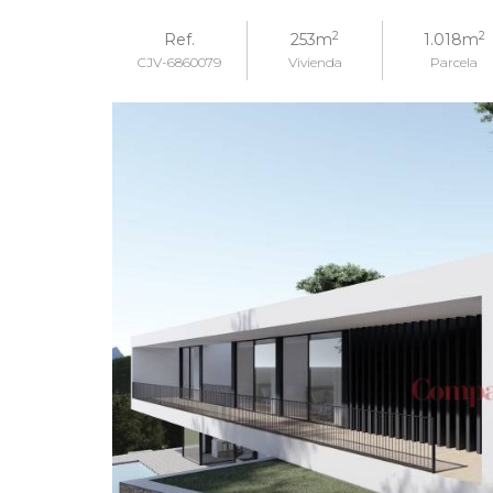
2
2
Ref.
253m
1.018m
CJV-6860079
Vivienda
Parcela