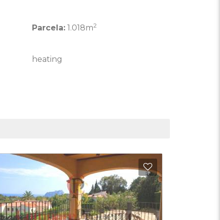
2
Parcela:
1.018m
heating
 favoritos
Añadir a favori