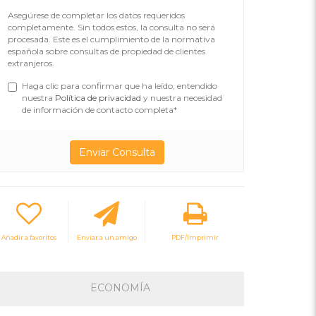
Asegúrese de completar los datos requeridos
completamente. Sin todos estos, la consulta no será
procesada. Este es el cumplimiento de la normativa
española sobre consultas de propiedad de clientes
extranjeros.
Haga clic para confirmar que ha leído, entendido
nuestra
Política de privacidad
y nuestra necesidad
de información de contacto completa*
Añadir a favoritos
Enviar a un amigo
PDF/Imprimir
ECONOMÍA