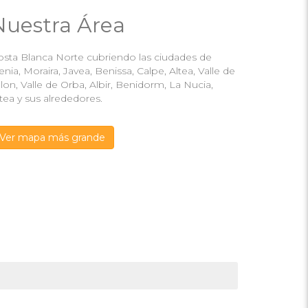
Nuestra Área
osta Blanca Norte cubriendo las ciudades de
nia, Moraira, Javea, Benissa, Calpe, Altea, Valle de
lon, Valle de Orba, Albir, Benidorm, La Nucia,
tea y sus alrededores.
Ver mapa más grande