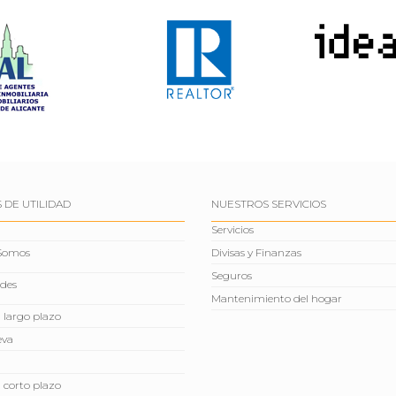
 DE UTILIDAD
NUESTROS SERVICIOS
Servicios
 Somos
Divisas y Finanzas
Seguros
des
Mantenimiento del hogar
a largo plazo
eva
a corto plazo