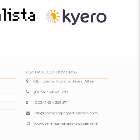
CONTACTE CON NOSOTROS
Albir, Denia, Moraira, Javea, Altea
(0034) 966 471 283
(0034) 634 329 574
info@comparepropertiesspain.com
www.comparepropertiesspain.com