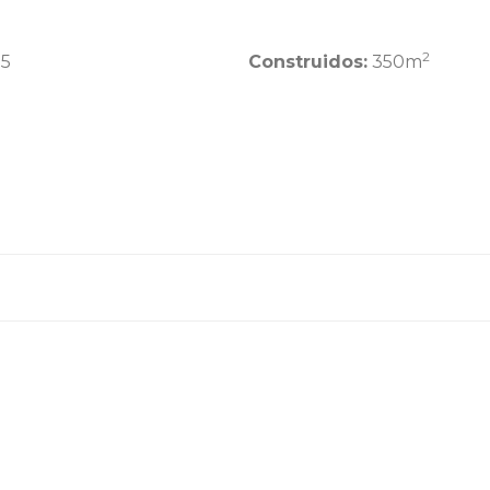
2
5
Construidos:
350m
a