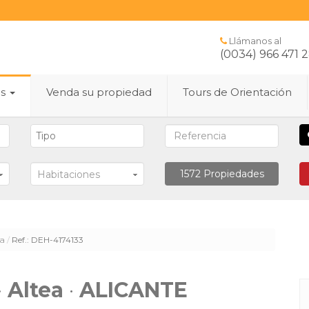
Llámanos al
(0034) 966 471 
es
Venda su propiedad
Tours de Orientación
1572
Propiedades
Habitaciones
ta
Ref.: DEH-4174133
·
Altea
·
ALICANTE