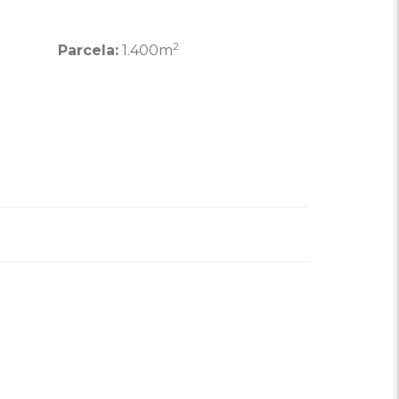
2
Parcela:
1.400m