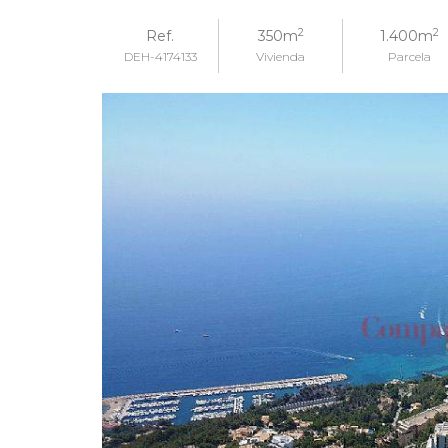
2
2
Ref.
350m
1.400m
DEH-4174133
Vivienda
Parcela