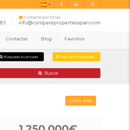
Español
Contacte por Email
283
info@comparepropertiesspain.com
Contactar
Blog
Favoritos
Búsqueda Avanzada
Mapa de Propiedades
Buscar
Volver atrás
1.250.000€