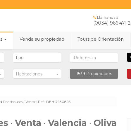
Llámanos al
(0034) 966 471 
es
Venda su propiedad
Tours de Orientación
1539
Propiedades
Habitaciones
d Penthouses
Venta
Ref.: DEH-7930895
es
·
Venta
·
Valencia
·
Oliva