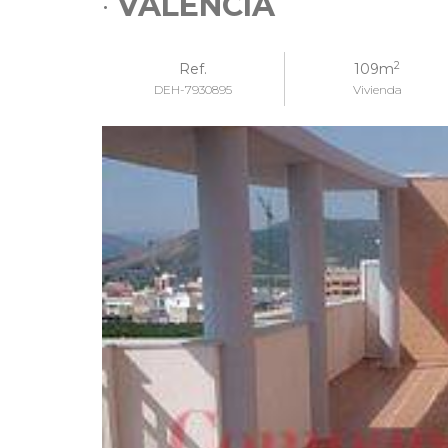
·
VALENCIA
2
Ref.
109m
DEH-7930895
Vivienda