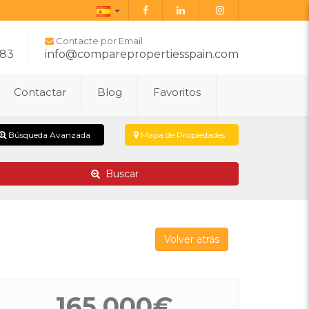
Español
Contacte por Email
283
info@comparepropertiesspain.com
Contactar
Blog
Favoritos
Búsqueda Avanzada
Mapa de Propiedades
Buscar
Volver atrás
165.000€