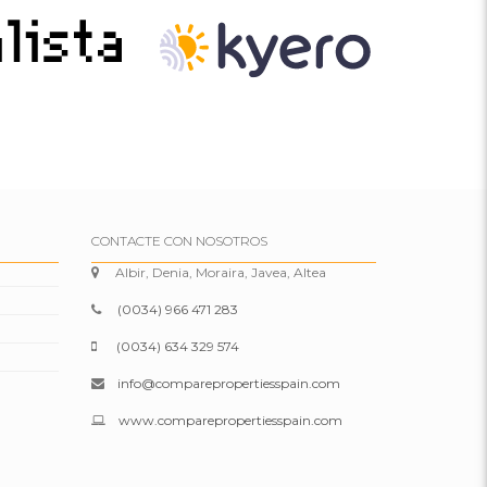
CONTACTE CON NOSOTROS
Albir, Denia, Moraira, Javea, Altea
(0034) 966 471 283
(0034) 634 329 574
info@comparepropertiesspain.com
www.comparepropertiesspain.com