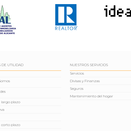
 DE UTILIDAD
NUESTROS SERVICIOS
Servicios
 Somos
Divisas y Finanzas
Seguros
des
Mantenimiento del hogar
a largo plazo
eva
a corto plazo