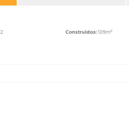
2
2
Construidos:
109m