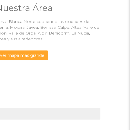
Nuestra Área
osta Blanca Norte cubriendo las ciudades de
nia, Moraira, Javea, Benissa, Calpe, Altea, Valle de
lon, Valle de Orba, Albir, Benidorm, La Nucia,
tea y sus alrededores.
Ver mapa más grande