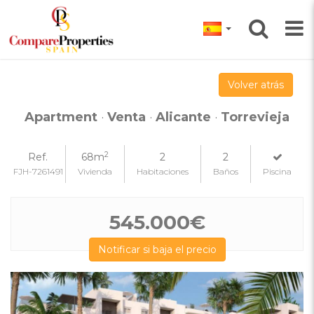
Volver atrás
Apartment
·
Venta
·
Alicante
·
Torrevieja
2
Ref.
68m
2
2
FJH-7261491
Vivienda
Habitaciones
Baños
Piscina
545.000€
Notificar si baja el precio