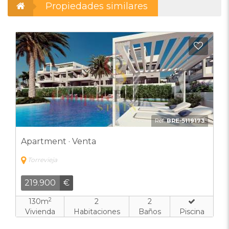
Propiedades similares
Añadi
Ref:
BRE-5119173
Apartment · Venta
Torrevieja
219.900
€
2
130m
2
2
Vivienda
Habitaciones
Baños
Piscina