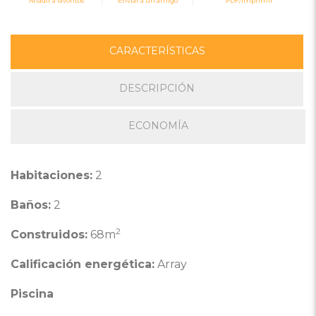
Añadir a favoritos
Enviar a un amigo
PDF/Imprimir
CARACTERÍSTICAS
DESCRIPCIÓN
ECONOMÍA
Habitaciones:
2
Baños:
2
2
Construidos:
68m
Calificación energética:
Array
Piscina