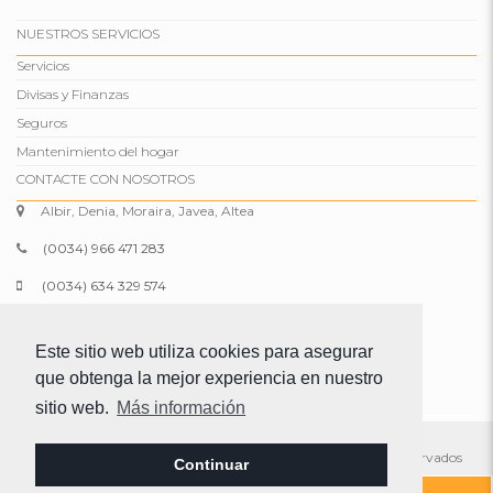
NUESTROS SERVICIOS
Servicios
Divisas y Finanzas
Seguros
Mantenimiento del hogar
CONTACTE CON NOSOTROS
Albir, Denia, Moraira, Javea, Altea
(0034) 966 471 283
(0034) 634 329 574
info@comparepropertiesspain.com
Este sitio web utiliza cookies para asegurar
www.comparepropertiesspain.com
que obtenga la mejor experiencia en nuestro
sitio web.
Más información
© 2026 Compare Properties Spain S.L. Todos los derechos reservados
Continuar