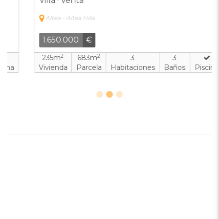
Villa · Venta
Altea - Altea Hills
1.650.000
€
2
2
235m
683m
3
3
Vivienda
Parcela
Habitaciones
Baños
Piscina