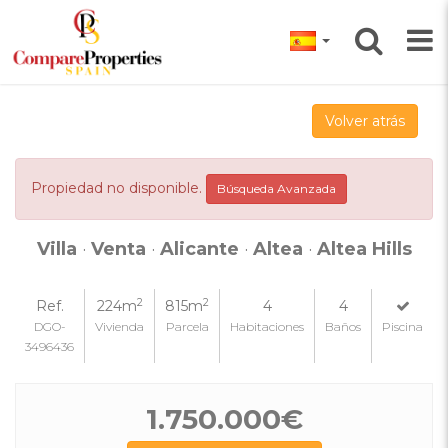
Volver atrás
Propiedad no disponible.
Búsqueda Avanzada
Villa
·
Venta
·
Alicante
·
Altea
·
Altea Hills
2
2
Ref.
224m
815m
4
4
DGO-
Vivienda
Parcela
Habitaciones
Baños
Piscina
3496436
1.750.000€