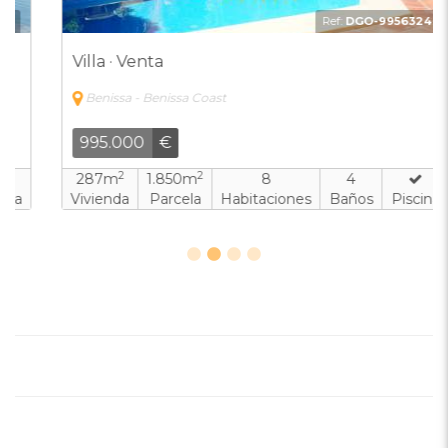
Ref:
DGO-9956324
Villa · Venta
Benissa - Benissa Coast
995.000
€
2
2
287m
1.850m
8
4
Vivienda
Parcela
Habitaciones
Baños
Piscina