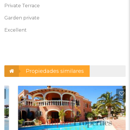
Private Terrace
Garden private
Excellent
Propiedades similares
adir a favoritos
Añadi