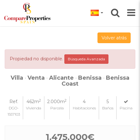
Volver atrás
Propiedad no disponible.
Búsqueda Avanzada
Villa
·
Venta
·
Alicante
·
Benissa
·
Benissa
Coast
2
2
Ref.
462m
2.000m
4
5
DGO-
Vivienda
Parcela
Habitaciones
Baños
Piscina
1557103
1.475.000€