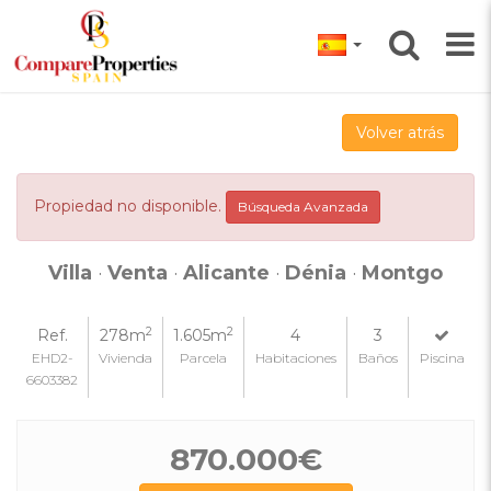
Volver atrás
Propiedad no disponible.
Búsqueda Avanzada
Villa
·
Venta
·
Alicante
·
Dénia
·
Montgo
2
2
Ref.
278m
1.605m
4
3
EHD2-
Vivienda
Parcela
Habitaciones
Baños
Piscina
6603382
870.000€