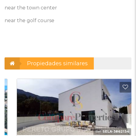
near the town center
near the golf course
Propiedades similares
adir a favoritos
Añadi
Ref:
SELA-3862134