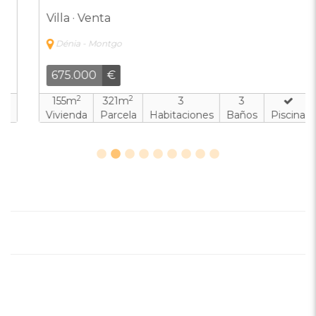
Villa · Venta
Dénia - Montgo
675.000
€
2
2
155m
321m
3
3
Vivienda
Parcela
Habitaciones
Baños
Piscina