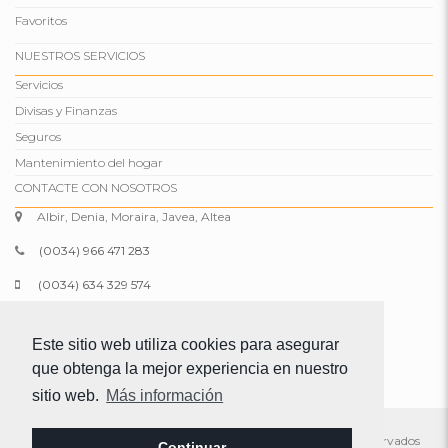
Favoritos
NUESTROS SERVICIOS
Servicios
Divisas y Finanzas
Seguros
Mantenimiento del hogar
CONTACTE CON NOSOTROS
Albir, Denia, Moraira, Javea, Altea
(0034) 966 471 283
(0034) 634 329 574
info@comparepropertiesspain.com
Este sitio web utiliza cookies para asegurar
www.comparepropertiesspain.com
que obtenga la mejor experiencia en nuestro
sitio web.
Más información
© 2026 Compare Properties Spain S.L. Todos los derechos reservados
Continuar