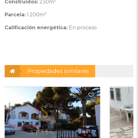
2
Construidos:
230m
2
Parcela:
1.200m
Calificación energética:
En proceso
Propiedades similares
ñadir a favoritos
Añadi