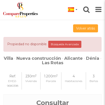
Volver atrás
Propiedad no disponible.
Búsqueda Avanzada
Villa
·
Nueva construcción
·
Alicante
·
Dénia
·
Las Rotas
2
2
Ref.
230m
1.200m
4
3
EHD2-
Vivienda
Parcela
Habitaciones
Baños
9680398
Consultar