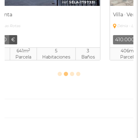
Ref:
EHD2-9691697
Villa · Venta
Dénia - Las Rotas
410.000
€
2
406m
2
1
Parcela
Habitaciones
Baños