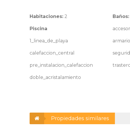
Habitaciones:
2
Baños:
Piscina
accesor
1_linea_de_playa
armari
calefaccion_central
seguri
pre_instalacion_calefaccion
traster
doble_acristalamiento
Propiedades similares