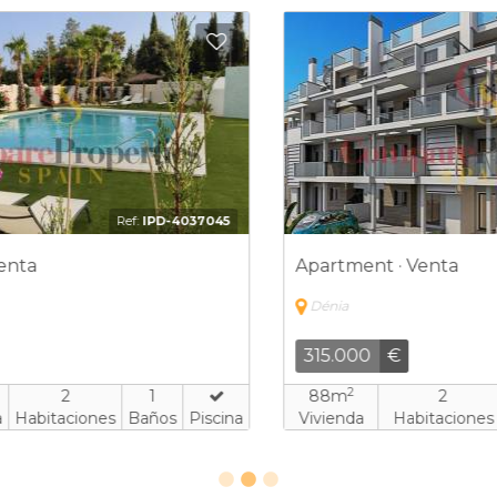
Añadir a favoritos
Nuevo
Añadir a
8
Ref:
FRE-9770865
Apartment · Venta
Dénia
475.000
€
2
90m
3
2
a
Vivienda
Habitaciones
Baños
Piscina