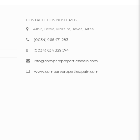
CONTACTE CON NOSOTROS
Albir, Denia, Moraira, Javea, Altea
(0034) 966 471 283
(0034) 634 329 574
info@comparepropertiesspain.com
www.comparepropertiesspain.com