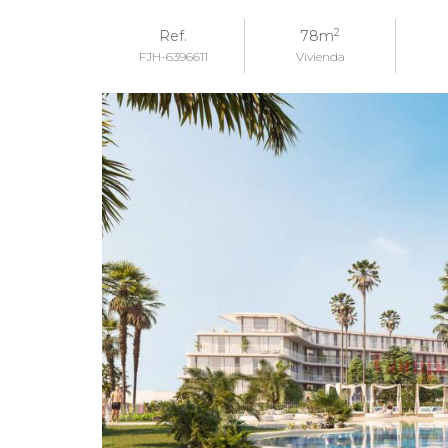
2
Ref.
78m
FJH-6396611
Vivienda