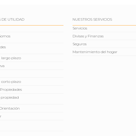
 DE UTILIDAD
NUESTROS SERVICIOS
Servicios
 Somos
Divisas y Finanzas
Seguros
des
Mantenimiento del hogar
a largo plazo
eva
a corto plazo
Propiedades
 propiedad
Orientación
r