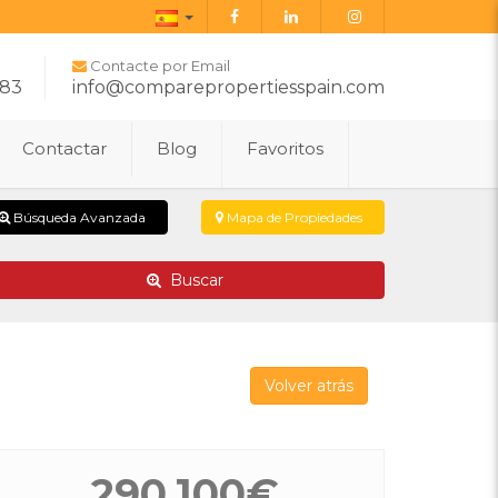
Español
Contacte por Email
283
info@comparepropertiesspain.com
Contactar
Blog
Favoritos
Búsqueda Avanzada
Mapa de Propiedades
Buscar
Volver atrás
290.100€