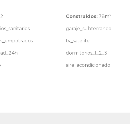
2
2
Construidos:
78m
ios_sanitarios
garaje_subterraneo
os_empotrados
tv_satelite
dad_24h
dormitorios_1_2_3
o
aire_acondicionado