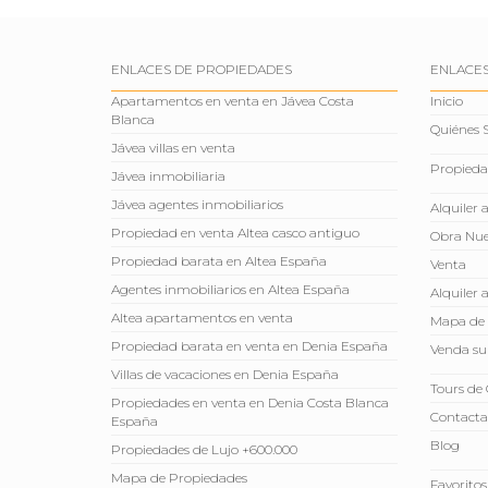
ENLACES DE PROPIEDADES
ENLACES
Apartamentos en venta en Jávea Costa
Inicio
Blanca
Quiénes
Jávea villas en venta
Propieda
Jávea inmobiliaria
Jávea agentes inmobiliarios
Alquiler 
Propiedad en venta Altea casco antiguo
Obra Nu
Propiedad barata en Altea España
Venta
Agentes inmobiliarios en Altea España
Alquiler 
Altea apartamentos en venta
Mapa de 
Propiedad barata en venta en Denia España
Venda su
Villas de vacaciones en Denia España
Tours de 
Propiedades en venta en Denia Costa Blanca
Contacta
España
Blog
Propiedades de Lujo +600.000
Mapa de Propiedades
Favoritos