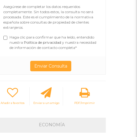
Asegúrese de completar los datos requeridos
completamente. Sin todos estos, la consulta no será
procesada. Este es el cumplimiento de la normativa
española sobre consultas de propiedad de clientes
extranjeros.
Haga clic para confirmar que ha leído, entendido
nuestra
Política de privacidad
y nuestra necesidad
de información de contacto completa*
Añadir a favoritos
Enviar a un amigo
PDF/Imprimir
ECONOMÍA