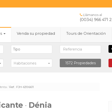
Llámanos al
(0034) 966 471 
es
Venda su propiedad
Tours de Orientación
1572
Propiedades
Habitaciones
Venta
Ref.: FJH-6396611
icante
·
Dénia