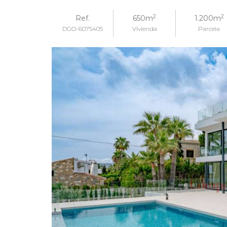
2
2
Ref.
650m
1.200m
DGO-6075405
Vivienda
Parcela