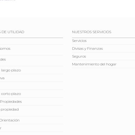
 DE UTILIDAD
NUESTROS SERVICIOS
Servicios
 Somos
Divisas y Finanzas
Seguros
des
Mantenimiento del hogar
a largo plazo
eva
a corto plazo
Propiedades
 propiedad
Orientación
r