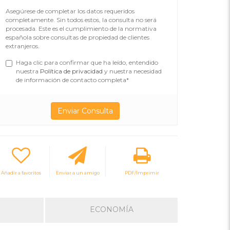
Asegúrese de completar los datos requeridos
completamente. Sin todos estos, la consulta no será
procesada. Este es el cumplimiento de la normativa
española sobre consultas de propiedad de clientes
extranjeros.
Haga clic para confirmar que ha leído, entendido
nuestra
Política de privacidad
y nuestra necesidad
de información de contacto completa*
Añadir a favoritos
Enviar a un amigo
PDF/Imprimir
ECONOMÍA