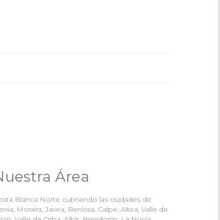
Nuestra Área
osta Blanca Norte cubriendo las ciudades de
nia, Moraira, Javea, Benissa, Calpe, Altea, Valle de
lon, Valle de Orba, Albir, Benidorm, La Nucia,