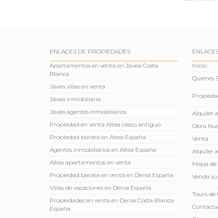
ENLACES DE PROPIEDADES
ENLACES
Apartamentos en venta en Jávea Costa
Inicio
Blanca
Quiénes
Jávea villas en venta
Propieda
Jávea inmobiliaria
Jávea agentes inmobiliarios
Alquiler 
Propiedad en venta Altea casco antiguo
Obra Nu
Propiedad barata en Altea España
Venta
Agentes inmobiliarios en Altea España
Alquiler 
Altea apartamentos en venta
Mapa de 
Propiedad barata en venta en Denia España
Venda su
Villas de vacaciones en Denia España
Tours de 
Propiedades en venta en Denia Costa Blanca
Contacta
España