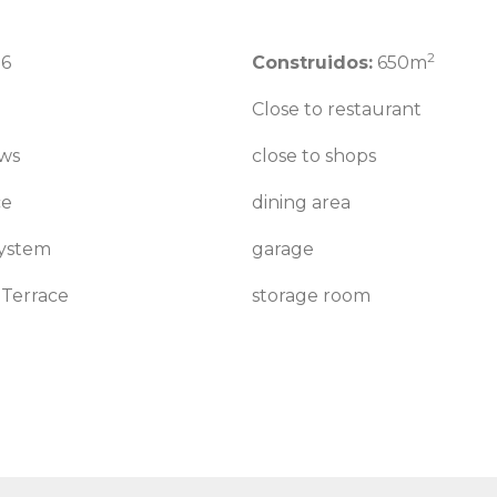
2
6
Construidos:
650m
a
Close to restaurant
ews
close to shops
ce
dining area
system
garage
 Terrace
storage room