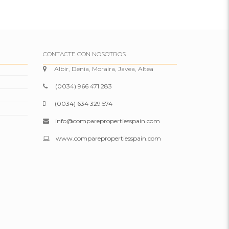
CONTACTE CON NOSOTROS
Albir, Denia, Moraira, Javea, Altea
(0034) 966 471 283
(0034) 634 329 574
info@comparepropertiesspain.com
www.comparepropertiesspain.com