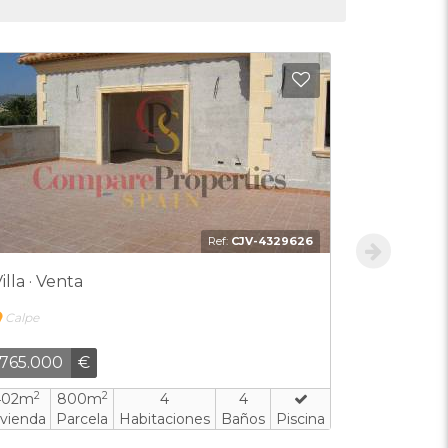
 favoritos
Añadir a favori
Ref:
CJV-4329626
illa · Venta
Villa · Ve
Calpe
Calpe
765.000
€
1.100.00
2
2
2
402m
800m
4
4
314m
1
ivienda
Parcela
Habitaciones
Baños
Piscina
Vivienda
P