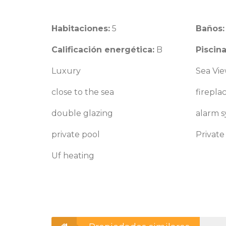
Habitaciones:
5
Baños:
Calificación energética:
B
Piscin
Luxury
Sea Vi
close to the sea
firepla
double glazing
alarm 
private pool
Private
Uf heating