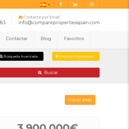
Español
Contacte por Email
283
info@comparepropertiesspain.com
Contactar
Blog
Favoritos
Búsqueda Avanzada
Mapa de Propiedades
Buscar
Volver atrás
3.900.000€