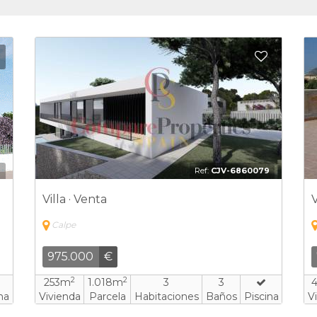
Añadir a favoritos
Añadir a
7
Ref:
CJV-6860079
Villa · Venta
V
Calpe
975.000
€
2
2
253m
1.018m
3
3
na
Vivienda
Parcela
Habitaciones
Baños
Piscina
V