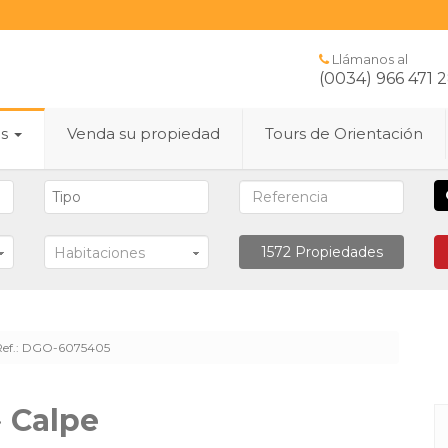
Llámanos al
(0034) 966 471 
es
Venda su propiedad
Tours de Orientación
1572
Propiedades
Habitaciones
Ref.: DGO-6075405
·
Calpe